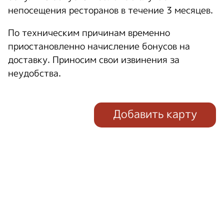
непосещения ресторанов в течение 3 месяцев.
По техническим причинам временно
приостановленно начисление бонусов на
доставку. Приносим свои извинения за
неудобства.
Добавить карту