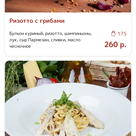
Ризотто с грибами
Бульон куриный, ризотто, шампиньоны,
175
лук, сыр Пармезан, сливки, масло
260 р.
чесночное