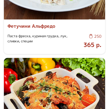
Фетучини Альфредо
Паста фреска, куриная грудка, лук,
250
сливки, специи
365 р.