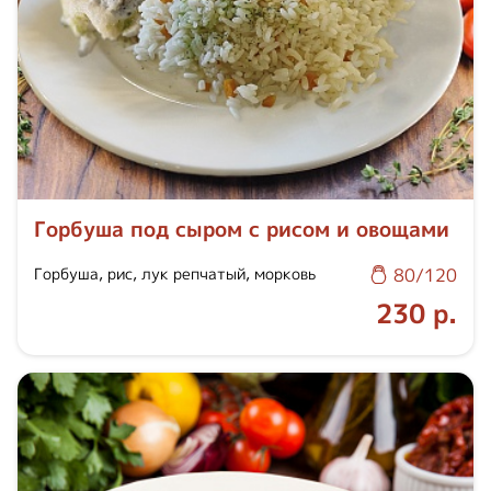
Горбуша под сыром с рисом и овощами
Горбуша, рис, лук репчатый, морковь
80/120
230 р.