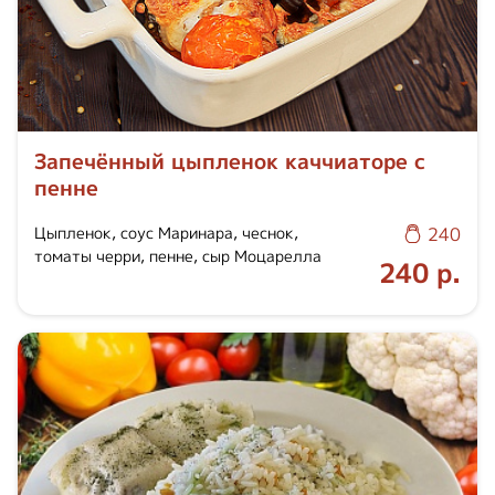
Запечённый цыпленок каччиаторе с
пенне
Цыпленок, соус Маринара, чеснок,
240
томаты черри, пенне, сыр Моцарелла
240 р.